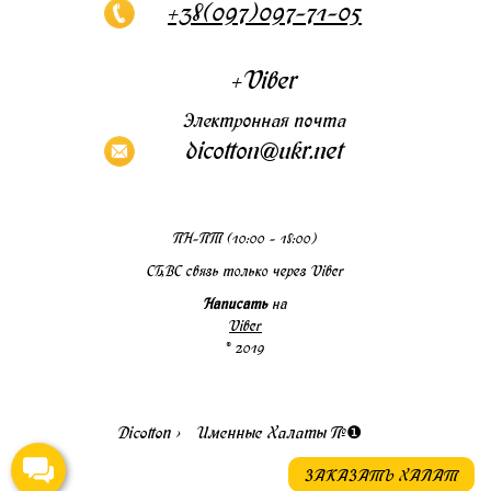
+38(097)097-71-05
+Viber
Электронная почта
dicotton@ukr.net
Режим работы:
ПН-ПТ (10:00 - 18:00)
СБ,ВС связь только через Viber
Написать
на
Viber
© 2019
Dicotton ›
Именные Халаты №❶
ЗАКАЗАТЬ ХАЛАТ