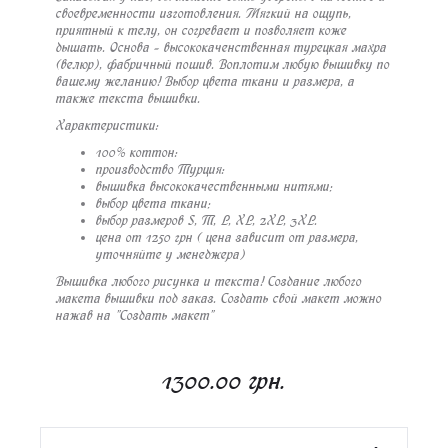
своевременности изготовления. Мягкий на ощупь,
приятный к телу, он согревает и позволяет коже
дышать. Основа - высококаченственная турецкая махра
(велюр), фабричный пошив. Воплотим любую вышивку по
вашему желанию! Выбор цвета ткани и размера, а
также текста вышивки.
Характеристики:
100% коттон:
производство Турция:
вышивка высококачественными нитями;
выбор цвета ткани;
выбор размеров S, M, L, XL, 2XL, 3XL.
цена от 1250 грн ( цена зависит от размера,
уточняйте у менеджера)
Вышивка любого рисунка и текста! Создание любого
макета вышивки под заказ. Создать свой макет можно
нажав на "Создать макет"
1300.00 грн.
Кол-