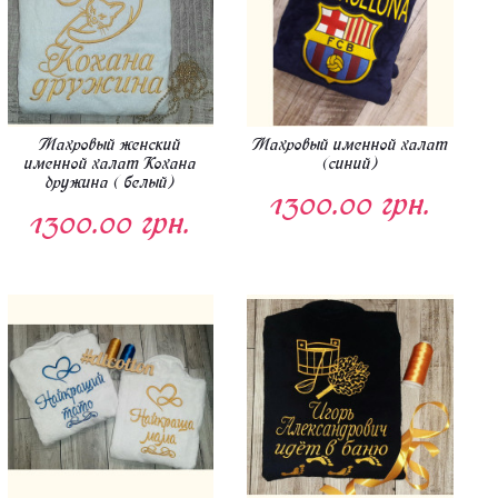
Махровый женский
Махровый именной халат
именной халат Кохана
(синий)
дружина ( белый)
1300.00 грн.
1300.00 грн.