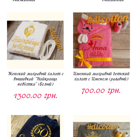
Женский махровый халат с
Именной махровый детский
вышивкой "Найкраща
халат с Именем (розовый)
невістка" (белый)
700.00 грн.
1300.00 грн.