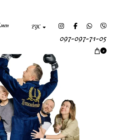
бмен
РУС
097-097-71-05
0