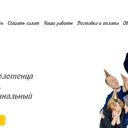
ин
Создать халат
Наши работы
Доставка и оплата
О
олотенца
.
инальный